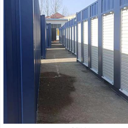
肯德基门
铝艺门.围栏