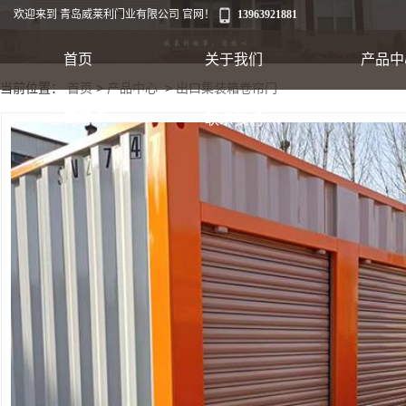
欢迎来到 青岛威莱利门业有限公司 官网！
13963921881
首页
关于我们
产品中
当前位置：
首页
>
产品中心
>
出口集装箱卷帘门
工业卷帘门
公司环境
联系我们
出口集装箱卷帘
翻板车库门
快速软帘门