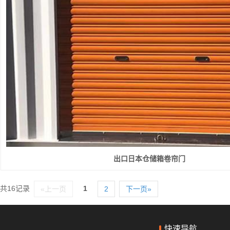
出口日本仓储箱卷帘门
共16记录
1
«上一页
2
下一页»
快速导航