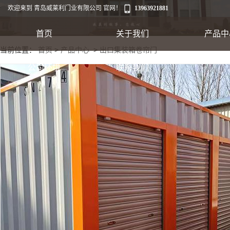
欢迎来到 青岛威莱利门业有限公司 官网！
13963921881
首页
关于我们
产品中
当前位置：
首页
>
产品中心
>
出口集装箱卷帘门
工业卷帘门
公司环境
联系我们
出口集装箱卷帘
翻板车库门
快速软帘门