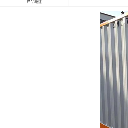
产品概述
肯德基门
铝艺门.围栏