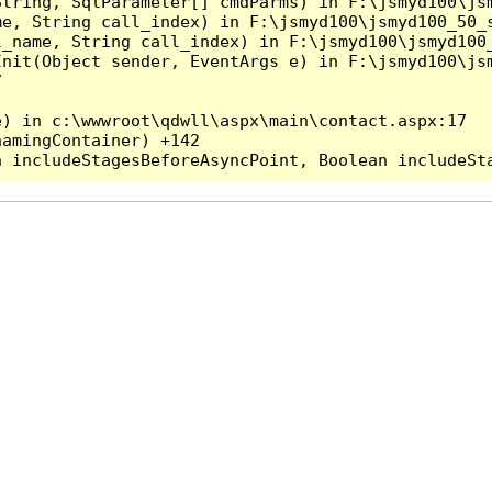
tring, SqlParameter[] cmdParms) in F:\jsmyd100\jsm
e, String call_index) in F:\jsmyd100\jsmyd100_50_s
_name, String call_index) in F:\jsmyd100\jsmyd100_
nit(Object sender, EventArgs e) in F:\jsmyd100\jsm


) in c:\wwwroot\qdwll\aspx\main\contact.aspx:17

amingContainer) +142
