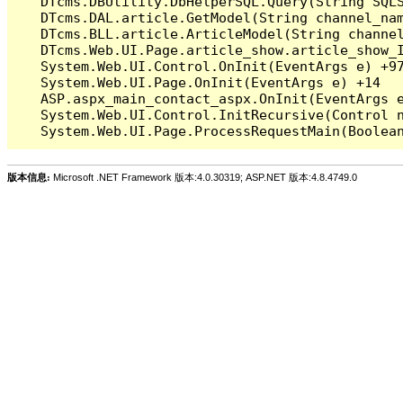
   DTcms.DBUtility.DbHelperSQL.Query(String SQLS
   DTcms.DAL.article.GetModel(String channel_nam
   DTcms.BLL.article.ArticleModel(String channel
   DTcms.Web.UI.Page.article_show.article_show_I
   System.Web.UI.Control.OnInit(EventArgs e) +97
   System.Web.UI.Page.OnInit(EventArgs e) +14

   ASP.aspx_main_contact_aspx.OnInit(EventArgs e
   System.Web.UI.Control.InitRecursive(Control n
版本信息:
Microsoft .NET Framework 版本:4.0.30319; ASP.NET 版本:4.8.4749.0