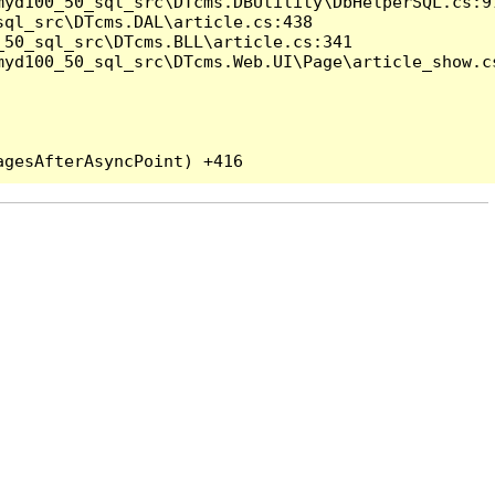
yd100_50_sql_src\DTcms.DBUtility\DbHelperSQL.cs:97
ql_src\DTcms.DAL\article.cs:438

50_sql_src\DTcms.BLL\article.cs:341

yd100_50_sql_src\DTcms.Web.UI\Page\article_show.cs