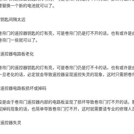
快速堆积门
要替换一个新的电池就可以了。
、钥匙间隔太远
工业提升门
卷帘门的遥控器钥匙的灯有亮，可是卷帘门仍是打不开的话，也有或许是
防火卷帘门
卷帘门一些就可以了。
、遥控器电路板老化
钢制防火门
卷帘门的遥控器钥匙的灯有亮，可是卷帘门仍是打不卡的话，也有或许是
一旦老化的话，必定就会导致遥控器呈现遥控失灵的现象，这时只需把卷
感应门
、遥控器电路板损坏或掉码
防盗门
设是由于卷帘门遥控器内部的电路板呈现了损坏导致卷帘门打不开的话，
现掉码现象的话，也简单导致卷帘门打不开，这时就需要请专业的修理人
伸缩门
、遥控器失灵