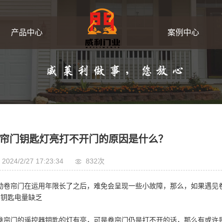
产品中心
案例中心
工业卷帘门
客户案例
集装箱卷帘门
翻板车库门
帘门钥匙灯亮打不开门的原因是什么？
硬质快卷门
2024/2/27 17:23:34
832次
动卷帘门在运用年限长了之后，难免会呈现一些小故障，那么，如果遇见
快速软帘门
、钥匙电量缺乏
卷帘门的遥控器钥匙的灯有亮，可是卷帘门仍是打不开的话，那么有或许