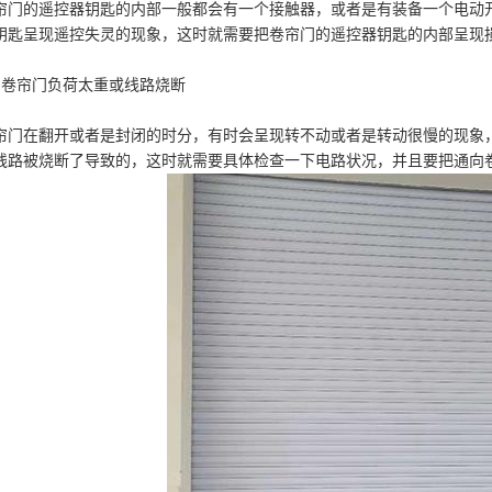
帘门的遥控器钥匙的内部一般都会有一个接触器，或者是有装备一个电动
肯德基门
钥匙呈现遥控失灵的现象，这时就需要把卷帘门的遥控器钥匙的内部呈现
、卷帘门负荷太重或线路烧断
艺门.围栏
帘门在翻开或者是封闭的时分，有时会呈现转不动或者是转动很慢的现象
线路被烧断了导致的，这时就需要具体检查一下电路状况，并且要把通向