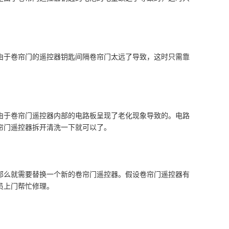
由于卷帘门的遥控器钥匙间隔卷帘门太远了导致，这时只需靠
由于卷帘门遥控器内部的电路板呈现了老化现象导致的。电路
帘门遥控器拆开清洗一下就可以了。
那么就需要替换一个新的卷帘门遥控器。假设卷帘门遥控器有
员上门帮忙修理。