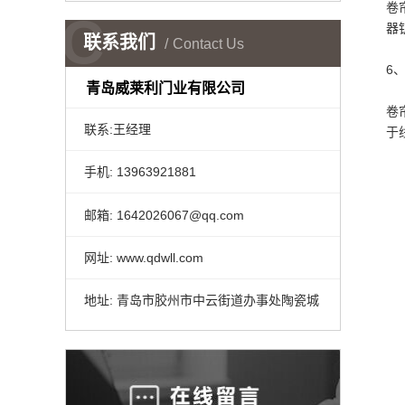
卷
C
器
联系我们
Contact Us
6
铝
青岛威莱利门业有限公司
卷
联系:王经理
于
手机: 13963921881
邮箱: 1642026067@qq.com
网址: www.qdwll.com
地址: 青岛市胶州市中云街道办事处陶瓷城