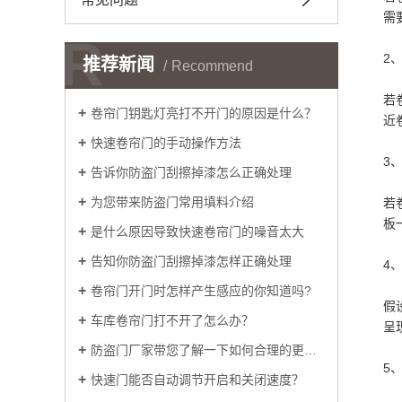
需
R
2
推荐新闻
Recommend
若
卷帘门钥匙灯亮打不开门的原因是什么？
近
快速卷帘门的手动操作方法
3
告诉你防盗门刮擦掉漆怎么正确处理
为您带来防盗门常用填料介绍
若
板
是什么原因导致快速卷帘门的噪音太大
告知你防盗门刮擦掉漆怎样正确处理
4
卷帘门开门时怎样产生感应的你知道吗?
假
车库卷帘门打不开了怎么办？
呈
防盗门厂家带您了解一下如何合理的更换门锁把手
5
快速门能否自动调节开启和关闭速度？