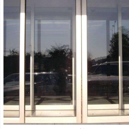
肯德基门
铝艺门.围栏