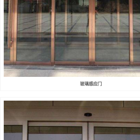
快速堆积门
工业提升门
防火卷帘门
钢制防火门
感应门
玻璃感应门
防盗门
伸缩门