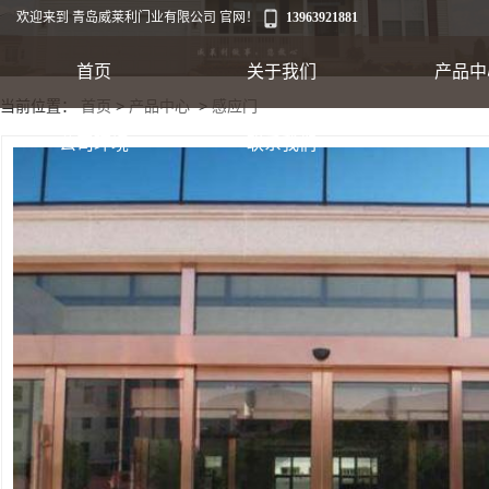
欢迎来到 青岛威莱利门业有限公司 官网！
13963921881
首页
关于我们
产品中
当前位置：
首页
>
产品中心
>
感应门
工业卷帘门
公司环境
联系我们
出口集装箱卷帘
翻板车库门
快速软帘门