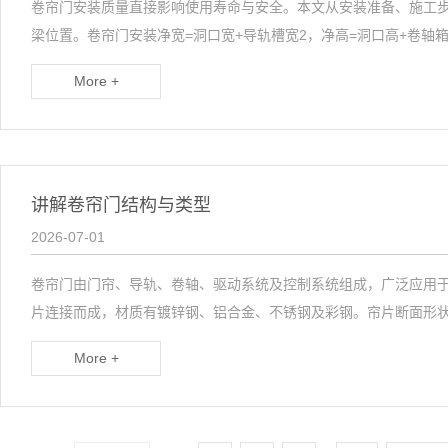
卷帘门安装质量直接影响使用寿命与安全。本文从安装准备、施工
梁位置。卷帘门安装净宽=洞口宽+导轨槽宽2，净高=洞口高+卷轴箱高
More +
讲解卷帘门结构与类型
2026-07-01
卷帘门由门帘、导轨、卷轴、驱动系统及控制系统组成，广泛应用
片连接而成，材质有镀锌钢、铝合金、不锈钢及彩钢。帘片断面形状有
More +