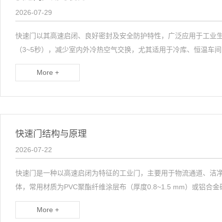
快速堆积门
2026-07-29
工业提升门
快速门以其高速启闭、良好密封及安全防护特性，广泛应用于工业生
（3~5秒），减少室内外冷热空气交换，尤其适用于冷库、恒温车间
防火卷帘门
More +
钢制防火门
感应门
快速门结构与原理
2026-07-22
防盗门
快速门是一种以高速启闭为特征的工业门，主要用于物流通道、洁净车
体，常用材质为PVC聚酯纤维涂层布（厚度0.8~1.5 mm）或铝
伸缩门
More +