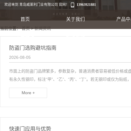
欢迎来到 青岛威莱利门业有限公司 官网！
13963921881
首页
关于我们
产品中
当前位置：
首页
>
新闻资讯
工业卷帘门
公司环境
联系我们
防盗门选购避坑指南
出口集装箱卷帘
2026-08-05
市面上的防盗门品牌繁多，参数复杂，普通消费者容易被低价格或
翻板车库门
有永久性钢印，标注“甲”、“乙”、“丙”、“丁”。若无钢印或仅为贴
More +
快速软帘门
快速门应用与优势