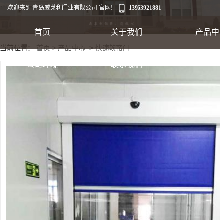
欢迎来到 青岛威莱利门业有限公司 官网！
13963921881
首页
关于我们
产品中
当前位置：
首页
>
产品中心
>
快速软帘门
工业卷帘门
公司环境
联系我们
出口集装箱卷帘
翻板车库门
快速软帘门