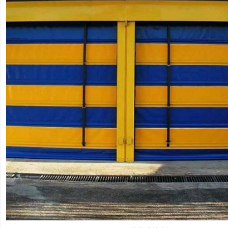
肯德基门
铝艺门.围栏