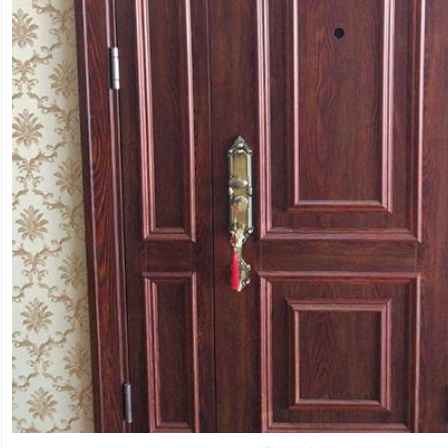
肯德基门
铝艺门.围栏