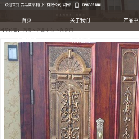
欢迎来到 青岛威莱利门业有限公司 官网！
13963921881
首页
关于我们
产品中
当前位置：
首页
>
产品中心
>
防盗门
工业卷帘门
公司环境
联系我们
出口集装箱卷帘
翻板车库门
快速软帘门