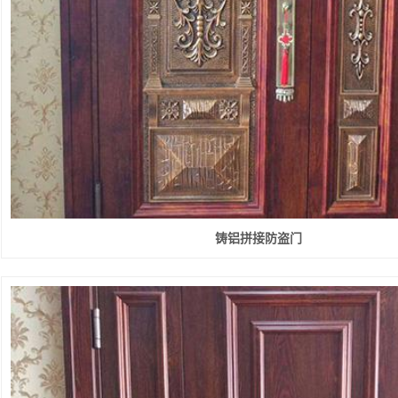
快速堆积门
工业提升门
防火卷帘门
钢制防火门
感应门
铸铝拼接防盗门
防盗门
伸缩门