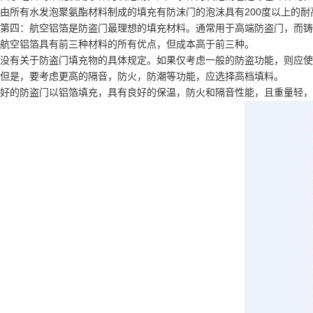
快速堆积门
由所有水发泡聚氨酯材料制成的填充有防沫门的泡沫具有200度以上的
第四：航空铝箔是防盗门最理想的填充材料。通常用于高端防盗门，而铸
航空铝箔具有前三种材料的所有优点，但成本高于前三种。
工业提升门
没有关于防盗门填充物的具体规定。如果仅考虑一般的防盗功能，则应使
但是，要考虑更高的隔音，防火，防潮等功能，应选择高档填料。
好的防盗门以铝箔填充，具有良好的保温，防火和隔音性能，且重量轻，
防火卷帘门
钢制防火门
感应门
防盗门
伸缩门