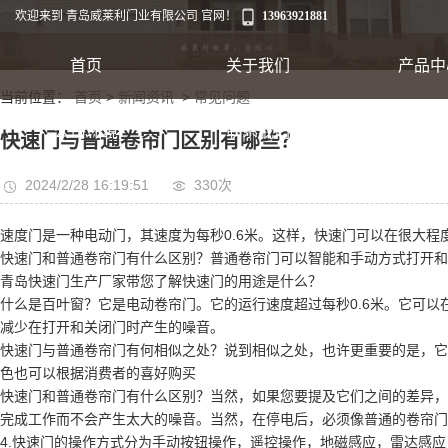
欢迎来到 青岛威莱利门业有限公司 官网！
13963921881
首页
关于我们
产品中
当前位置：
首页
>
新闻资讯
>
常见问题
工业卷帘门
公司环境
联系我们
快速门与普通卷帘门区别有哪些？
出口集装箱卷帘
2024/2/28 16:19:51
330次
速度门是一种电动门，其速度为每秒0.6米。这样，快速门可以在很大
翻板车库门
快速门和普通卷帘门有什么区别？普通卷帘门可以智能和手动方式打开和
青岛快速门生产厂家带您了解快速门的用途是什么？
什么是百叶窗？它是电动卷帘门。它的运行速度超过每秒0.6米。它可
减少在打开和关闭门时产生的噪音。
快速门与普通卷帘门有何相似之处？说到相似之处，也许更重要的是，它
色也可以根据消费者的喜好购买
快速软帘门
快速门和普通卷帘门有什么区别？当然，如果您要提及它们之间的差异，
完成工作而不会产生太大的噪音。当然，在停电后，必须像普通的卷帘门
4.快速门的操作方式分为手动按钮操作，遥控操作，地磁感应，雷达感应