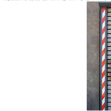
快速堆积门
工业提升门
防火卷帘门
钢制防火门
感应门
防盗门
伸缩门