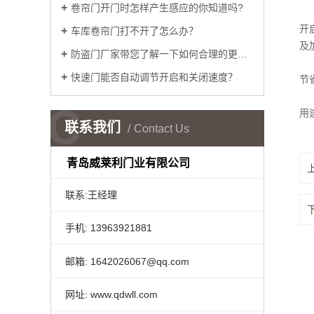
卷帘门开门时怎样产生感应的你知道吗?
开
车库卷帘门打不开了怎么办？
及
防盗门厂家带您了解一下如何合理的更换门锁把手
快速门能否自动调节开启和关闭速度？
节
C
用
联系我们
Contact Us
青岛威莱利门业有限公司
联系:王经理
手机: 13963921881
邮箱: 1642026067@qq.com
网址: www.qdwll.com