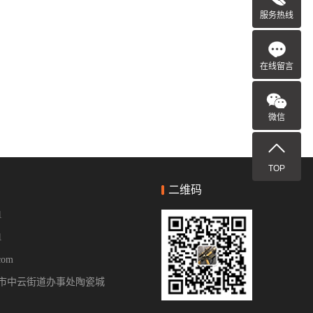
服务热线
在线留言
微信
TOP
二维码
1
1
com
市中云街道办事处陶瓷城