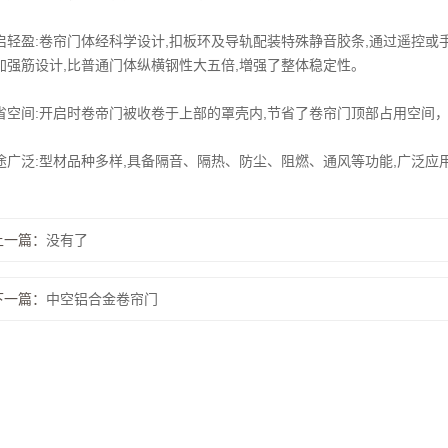
启轻盈:卷帘门体经科学设计,扣板环及导轨配装特殊静音胶条,通过遥控或
加强筋设计,比普通门体纵横钢性大五倍,増强了整体稳定性。
省空间:开启时卷帝门被收卷于上部的罩壳内,节省了卷帘门顶部占用空间
途广泛:型材品种多样,具备隔音、隔热、防尘、阻燃、通风等功能,广泛
上一篇：
没有了
下一篇：
中空铝合金卷帘门