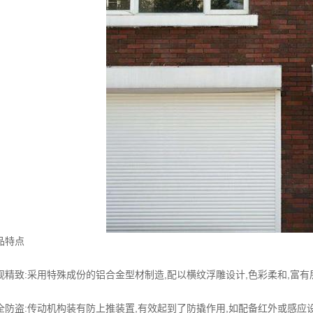
肯德基门
艺门.围栏
品特点
观精致:采用特殊成份的铝合金型材制造,配以横纹浮雕设计,色彩柔和,富
全防盗:传动机构装有防上推装置,有效起到了防撬作用,如配备红外或感应