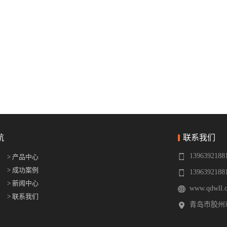
航
联系我们
1396392188
> 产品中心
> 成功案例
1396392188
> 新闻中心
www.qdwll.
> 联系我们
青岛市胶州