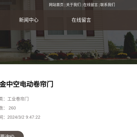
网站首页
|
关于我们
|
在线留言
|
联系我们
新闻中心
在线留言
公司新闻
行业资讯
常见问题
金中空电动卷帘门
类：
工业卷帘门
数：
260
间：
2024/3/2 9:47:22
要询价