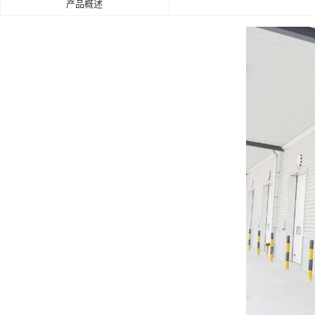
产品概述
肯德基门
铝艺门.围栏