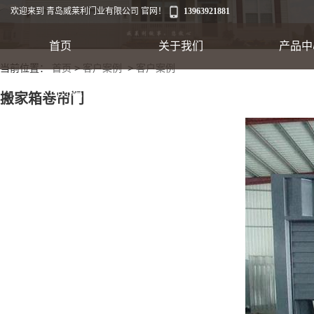
欢迎来到 青岛威莱利门业有限公司 官网！
13963921881
首页
关于我们
产品中
当前位置：
首页
>
客户案例
>
客户案例
工业卷帘门
公司环境
联系我们
搬家箱卷帘门
出口集装箱卷帘
翻板车库门
快速软帘门