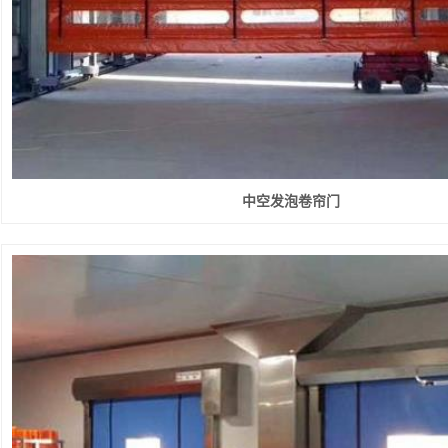
快速堆积门
工业提升门
防火卷帘门
钢制防火门
中空发泡卷帘门
感应门
防盗门
伸缩门