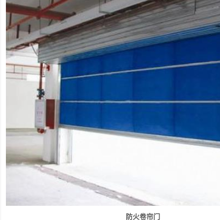
防火卷帘门